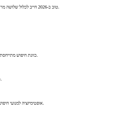
מאמר SEO טוב ב-2026 חייב לכלול שלושה מרכיבים מרכזיים: כוונת חיפוש, תוכן איכותי, ואופטימיזציה למנועי חיפוש. כל אחד מהמרכיבים הללו חיוני להצלחה של המאמר במנועי החיפוש.
כוונת חיפוש מתייחסת להבנה של מה שהמשתמש מחפש כאשר הוא מקליד שאילתא במנוע חיפוש. חשוב להבין את הכוונה הזו כדי לכתוב תוכן שמספק את התשובות הנכונות.
תוכן איכותי הוא תוכן שמספק ערך אמיתי לקוראים. זה כולל מידע מעמיק, מחקר, ודוגמאות שיכולות לעזור לקוראים להבין את הנושא בצורה טובה יותר.
אופטימיזציה למנועי חיפוש כוללת שימוש במילות מפתח, תגים, ותיאורים כדי לשפר את הנראות של המאמר במנועי החיפוש. זה חיוני כדי להבטיח שהמאמר יגיע לקהל היעד הנכון.