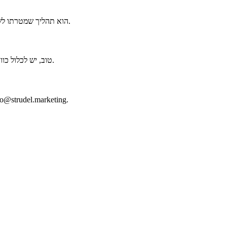
SEO (אופטימיזציה למנועי חיפוש) הוא תהליך שמטרתו לשפר את הנראות של אתר במנועי חיפוש.
כדי לכתוב מאמר SEO טוב, יש לכלול כוונת חיפוש, תוכן איכותי, ואופטימיזציה למנועי חיפוש.
ניתן ליצור קשר עם שטרודל מרקטינג בטלפון 972555074798 או במייל el.marketing